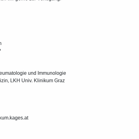
n
P
Rheumatologie und Immunologie
dizin, LKH Univ. Klinikum Graz
k
u
k
a
g
s
a
t