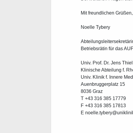
Mit freundlichen Grüßen,
Noelle Tybery
Abteilungsleitersekretäri
Betriebsrätin für das AU
Univ. Prof. Dr. Jens Thiel
Klinische Abteilung f. 
Univ. Klinik f. Innere Me
Auenbruggerplatz 15
8036 Graz
T +43 316 385 17779
F +43 316 385 17813
E
n
o
l
l
t
y
b
r
y
u
n
i
k
l
i
n
i